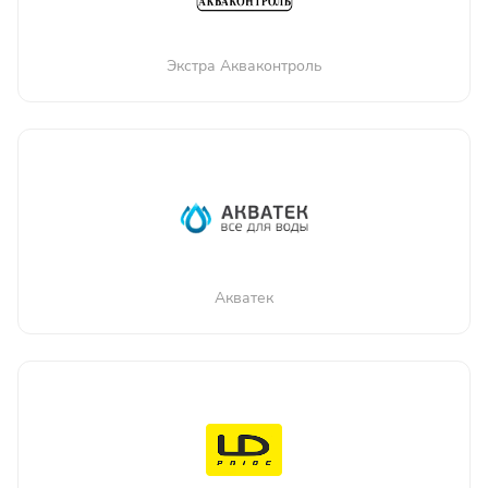
Экстра Акваконтроль
Акватек