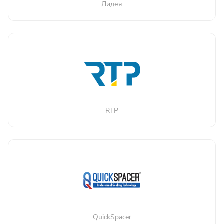
Лидея
RTP
QuickSpacer