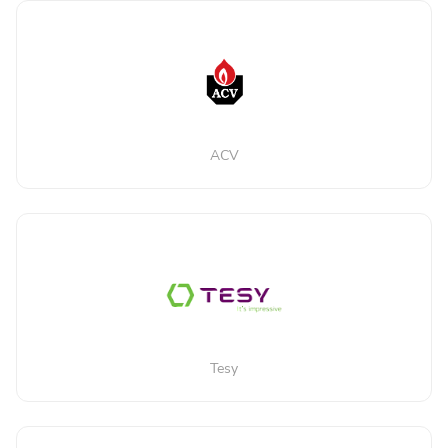
ACV
Tesy