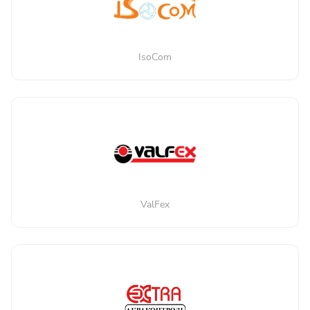
IsoCom
ValFex