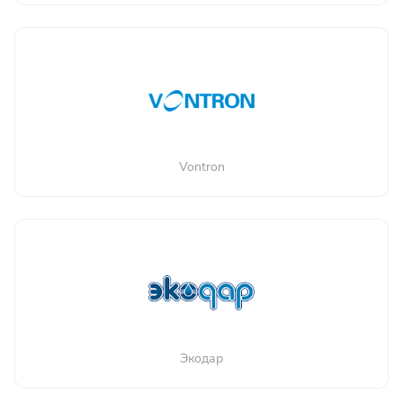
Vontron
Экодар