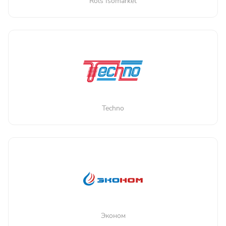
Rols Isomarket
Techno
Эконом